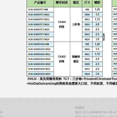
※
HLN
：高负荷螺母简称
TCT
：三价铬
=TrivalentChromateTre
=HotDipGalvanizing
的简称
其他需要大口径、不同材质、不同镀
机械部
58
电话:0411-86408898 Tel:+86-41