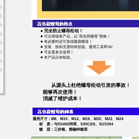
●
完全防止螺母松动！
●
可沿用现有产品，以“高负荷螺母”替换！
●
有必要时还可加强紧固螺母！
●
安装、拆卸无需特殊技能。通用工具即
OK!
●
可反复多次使用！
●
本产品
日本制造。
从源头上杜绝螺母松动引发的事故！
能够再次使用！
消减了维护成本！
通用尺寸：
M8
、
M10
、
M12
、
M16
、
M20
、
M22
、
M24
材
质：与
SS400
同等、
S45C(H)
、
SUS304
镀
层
：
三价铬、熔融锌镀层