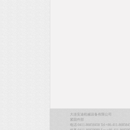
大连安迪机械设备有限公司
紧固件部
电话:0411-86858458 Tel:+86-411-868584